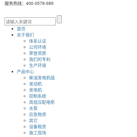
服务热线：400-0578-689
首页
关于我们
体系认证
公司环境
荣誉资质
我们的专利
生产环境
产品中心
柴油发电机组
发动机
发电机
控制系统
高低压配电柜
水泵
应急物资
其它
设备租赁
施工现场